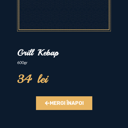
Grill Kebap
600gr
34 lei
MERGI ÎNAPOI