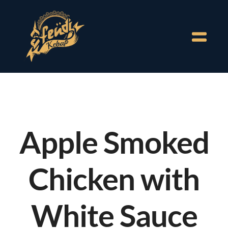
Apple Smoked
Chicken with
White Sauce