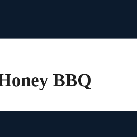
LOCAȚII
r-Honey BBQ